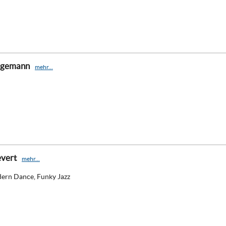
agemann
mehr...
evert
mehr...
dern Dance, Funky Jazz