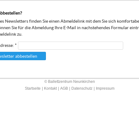
bbestellen?
s Newsletters finden Sie einen Abmeldelink mit dem Sie sich komfortab
önnen Sie für die Abmeldung Ihre E-Mail in nachstehendes Formular eint
eldelink zu.
dresse: *
sletter abbestellen
© Ballettzentrum Neunkirchen
Startseite
|
Kontakt
|
AGB
|
Datenschutz
|
Impressum