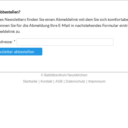
bbestellen?
s Newsletters finden Sie einen Abmeldelink mit dem Sie sich komfortab
önnen Sie für die Abmeldung Ihre E-Mail in nachstehendes Formular eint
eldelink zu.
dresse: *
sletter abbestellen
© Ballettzentrum Neunkirchen
Startseite
|
Kontakt
|
AGB
|
Datenschutz
|
Impressum