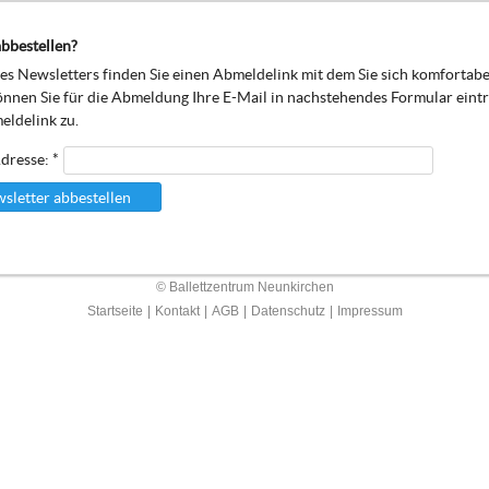
bbestellen?
s Newsletters finden Sie einen Abmeldelink mit dem Sie sich komfortab
önnen Sie für die Abmeldung Ihre E-Mail in nachstehendes Formular eint
eldelink zu.
dresse: *
sletter abbestellen
© Ballettzentrum Neunkirchen
Startseite
|
Kontakt
|
AGB
|
Datenschutz
|
Impressum