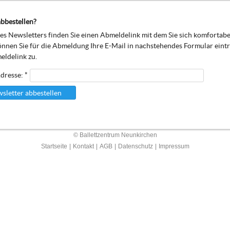
bbestellen?
s Newsletters finden Sie einen Abmeldelink mit dem Sie sich komfortab
önnen Sie für die Abmeldung Ihre E-Mail in nachstehendes Formular eint
eldelink zu.
dresse: *
sletter abbestellen
© Ballettzentrum Neunkirchen
Startseite
|
Kontakt
|
AGB
|
Datenschutz
|
Impressum