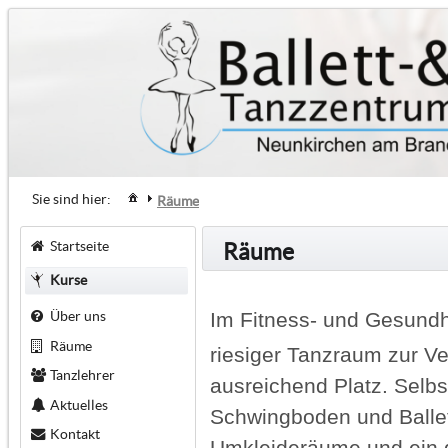
Sie sind hier:
Räume
Startseite
Räume
Kurse
Im Fitness- und Gesundh
Über uns
Räume
riesiger Tanzraum zur V
Tanzlehrer
ausreichend Platz. Selbs
Aktuelles
Schwingboden und Balle
Kontakt
Umkleideräume und ein g