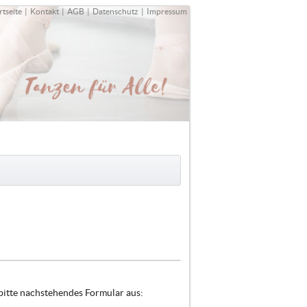
rtseite
|
Kontakt
|
AGB
|
Datenschutz
|
Impressum
bitte nachstehendes Formular aus: