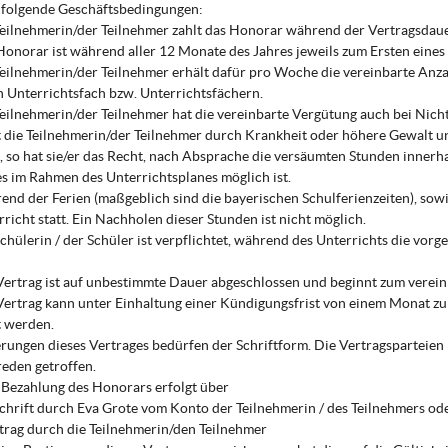
 folgende Geschäftsbedingungen:
eilnehmerin/der Teilnehmer zahlt das Honorar während der Vertragsdaue
onorar ist während aller 12 Monate des Jahres jeweils zum Ersten eines 
eilnehmerin/der Teilnehmer erhält dafür pro Woche die vereinbarte Anz
 Unterrichtsfach bzw. Unterrichtsfächern.
eilnehmerin/der Teilnehmer hat die vereinbarte Vergütung auch bei Nic
st die Teilnehmerin/der Teilnehmer durch Krankheit oder höhere Gewalt 
, so hat sie/er das Recht, nach Absprache die versäumten Stunden innerh
es im Rahmen des Unterrichtsplanes möglich ist.
nd der Ferien (maßgeblich sind die bayerischen Schulferienzeiten), sowie
rricht statt. Ein Nachholen dieser Stunden ist nicht möglich.
chülerin / der Schüler ist verpflichtet, während des Unterrichts die vorg
ertrag ist auf unbestimmte Dauer abgeschlossen und beginnt zum verein
ertrag kann unter Einhaltung einer Kündigungsfrist von einem Monat zu
t werden.
ungen dieses Vertrages bedürfen der Schriftform. Die Vertragsparteien
eden getroffen.
Bezahlung des Honorars erfolgt über
chrift durch Eva Grote vom Konto der Teilnehmerin / des Teilnehmers od
rag durch die Teilnehmerin/den Teilnehmer