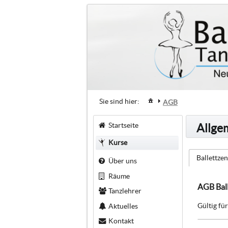
Sie sind hier:
AGB
Startseite
Allge
Kurse
Ballettze
Über uns
Räume
AGB Bal
Tanzlehrer
Gültig fü
Aktuelles
Kontakt