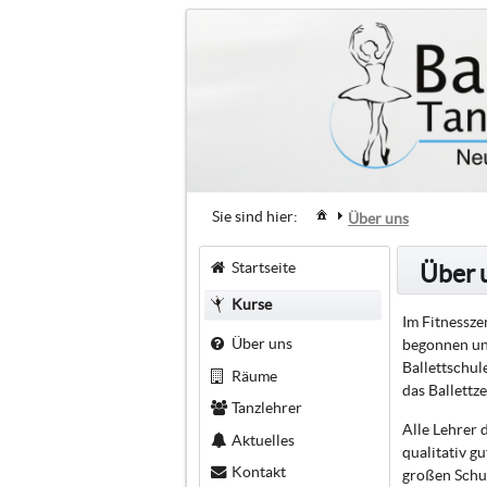
Sie sind hier:
Über uns
Startseite
Über 
Kurse
Im Fitnessze
Über uns
begonnen und
Ballettschul
Räume
das Ballettz
Tanzlehrer
Alle Lehrer 
Aktuelles
qualitativ g
Kontakt
großen Schul