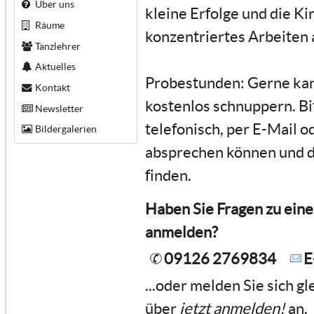
Über uns
kleine Erfolge und die Ki
Räume
konzentriertes Arbeiten
Tanzlehrer
Aktuelles
Probestunden: Gerne kan
Kontakt
kostenlos schnuppern. Bi
Newsletter
telefonisch, per E-Mail o
Bildergalerien
absprechen können und di
finden.
Haben Sie Fragen zu ein
anmelden?
09126 2769834
E
...oder melden Sie sich g
über
jetzt anmelden!
an.