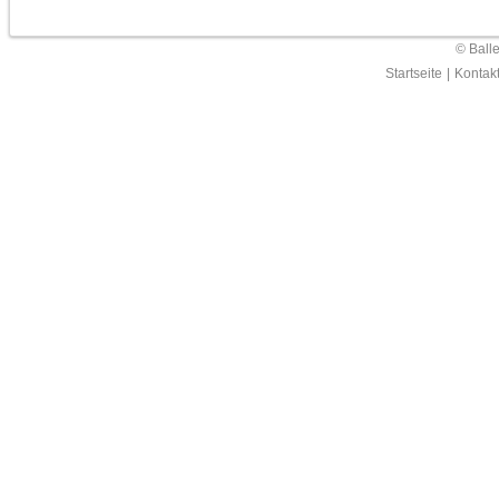
© Ball
Startseite
|
Kontak