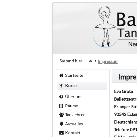
Sie sind hier:
Impressum
Startseite
Impr
Kurse
Eva Grote
Über uns
Ballettzent
Räume
Erlanger Str
90542 Ecke
Tanzlehrer
Deutschlan
Aktuelles
Telefon: 0
Kontakt