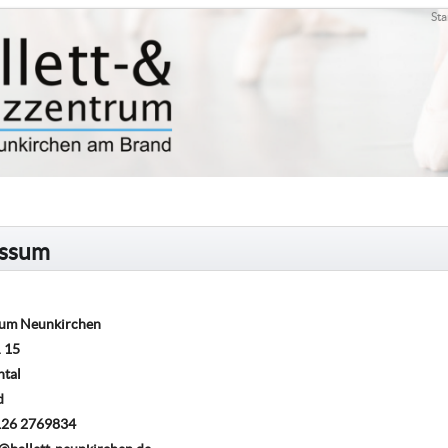
Sta
essum
rum Neunkirchen
. 15
ntal
d
9126 2769834