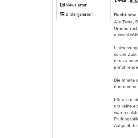
E-Mail:
info
Newsletter
Bildergalerien
Rechtliche
Alle Texte, 
Urheberrecht
ausschließli
Linksetzung
solche Zust
neu zu beant
irreführende
Die Inhalte 
übernommen
Für alle mi
um keine eig
waren solch
Prüfungspfli
Aufgeführte