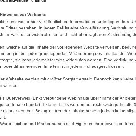
@ballett-neunkirchen.de
 Hinweise zur Webseite
Bilder und weiter hier veröffentlichten Informationen unterliegen dem Ur
e Dritter bestehen. In jedem Fall ist eine Vervielfältigung, Verbreitung
ch im Falle einer widerruflichen und nicht übertragbaren Zustimmung de
en, welche auf die Inhalte der vorliegenden Website verweisen, bedür
immung ist bei jeder grundlegenden Veränderung des Inhaltes der Webse
ragen, sie kann jederzeit formlos widerrufen werden. Eine Verlinkung v
n oder diffamierenden Inhalten ist in jedem Fall ausgeschlossen.
der Webseite werden mit größter Sorgfalt erstellt. Dennoch kann keine Ga
 werden.
ttels Querverweis (Link) verbundene Webinhalte übernimmt der Anbieter
enen Inhalte handelt. Externe Links wurden auf rechtswidrige Inhalte 
e nicht erkennbar. Bezüglich fremder Inhalte besteht jedoch keine al
cht.
 Warenzeichen und Markennamen sind Eigentum ihrer jeweiligen Inhab