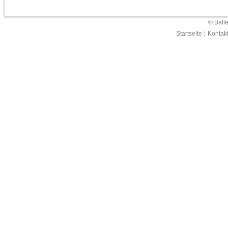
© Ball
Startseite
|
Kontak