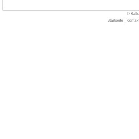
© Ball
Startseite
|
Kontak