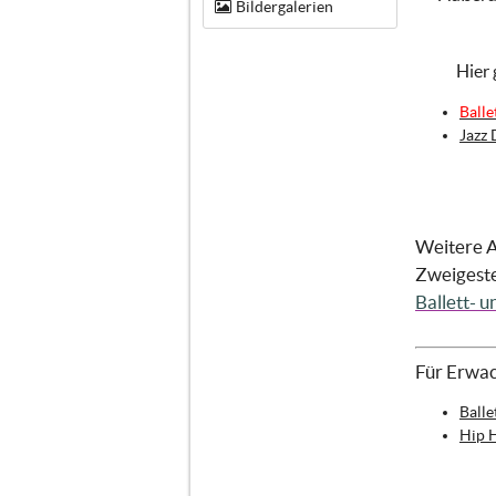
Bildergalerien
Hier 
Balle
Jazz 
Weitere A
Zweigestel
Ballett- 
Für Erwac
Balle
Hip 