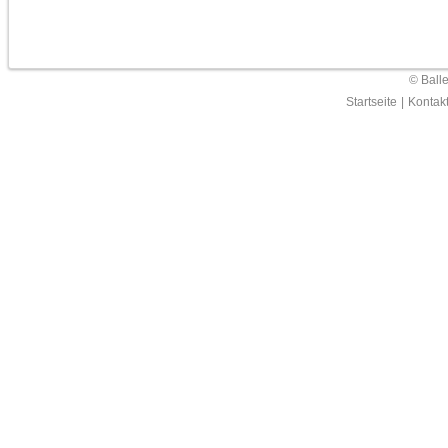
© Ball
Startseite
|
Kontak